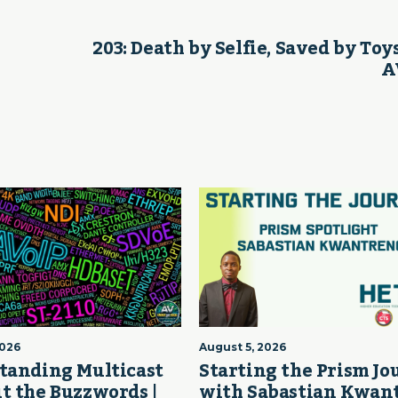
203: Death by Selfie, Saved by Toys
A
2026
August 5, 2026
tanding Multicast
Starting the Prism J
t the Buzzwords |
with Sabastian Kwan