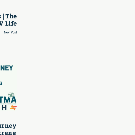
 | The
V Life
Next Post
ourney
treng