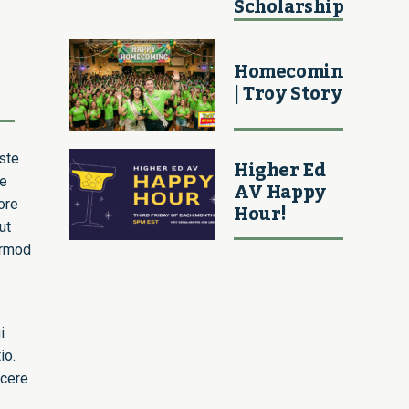
Scholarship
Homecoming
| Troy Story
ste
Higher Ed
re
AV Happy
ore
Hour!
ut
irmod
i
io.
acere