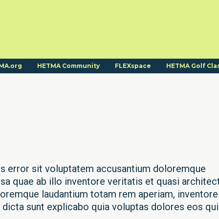
MA.org
HETMA Community
FLEXspace
HETMA Golf Cla
tus error sit voluptatem accusantium doloremque
a quae ab illo inventore veritatis et quasi architec
doloremque laudantium totam rem aperiam, inventore
e dicta sunt explicabo quia voluptas dolores eos qui