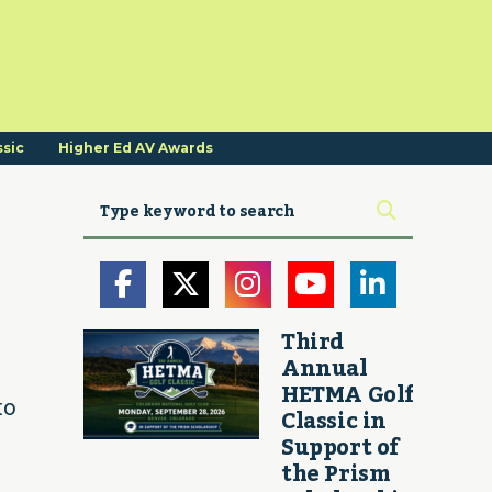
ssic
Higher Ed AV Awards
Third
Annual
HETMA Golf
to
Classic in
Support of
the Prism