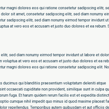
untur magni dolores eos qui ratione consetetur sadipscing elitr, s
olor sit amet, consetetur sadipscing elitr, sed diam nonumy e
tur sadipscing elitr, sed diam nonumy eirmod tempor invidunt ut
uptua at vero eos et accusam et justo duo dolores et ea rebum. 
elitr, sed diam nonumy eirmod tempor invidunt ut labore et dolo
voluptua at vero eos et accusam et justo duo dolores et ea re
untur magni dolores eos qui ratione consetetur sadipscing elit. N
s ducimus qui blanditiis praesentium voluptatum deleniti atque
int occaecati cupiditate non provident, similique sunt in culpa qu
olorum fuga. Et harum quidem rerum facilis est et expedita distinct
 optio cumque nihil impedit quo minus id quod maxime placeat f
lor repellendus. Temporibus autem quibusdam et aut officiis de