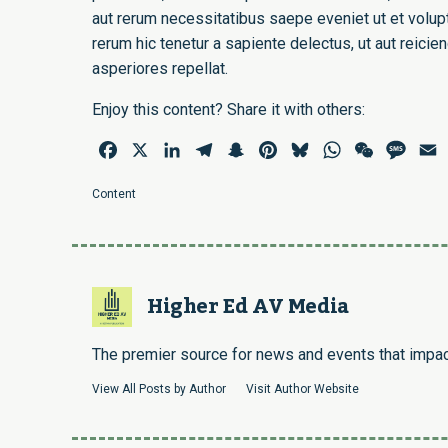
aut rerum necessitatibus saepe eveniet ut et volu
rerum hic tenetur a sapiente delectus, ut aut reici
asperiores repellat.
Enjoy this content? Share it with others:
Facebook
X
LinkedIn
Telegram
Snapchat
Pinterest
Bluesky
WhatsApp
WeChat
Mess
E
Content
Higher Ed AV Media
The premier source for news and events that impact
View All Posts by Author
Visit Author Website