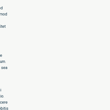
ed
irmod
Stet
re
bum.
o sea
i
io.
acere
bitis