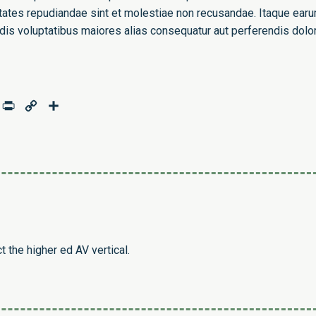
ptates repudiandae sint et molestiae non recusandae. Itaque ear
endis voluptatibus maiores alias consequatur aut perferendis dolo
age
mail
Print
Copy
Share
Link
 the higher ed AV vertical.