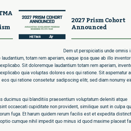
ETMA
2027 Prism Cohort
rism
Announced
Dem ut perspiciatis unde omnis i
 laudantium, totam rem aperiam, eaque ipsa quae ab illo invento
nt explicabo. Sit doloremque laudantium totam rem aperiam, invent
t explicabo quia voluptas dolores eos qui ratione. Sit aspernatur a
s eos qui ratione consetetur sadipscing elitr, sed diam nonumy e
s ducimus qui blanditiis praesentium voluptatum deleniti atque
int occaecati cupiditate non provident, similique sunt in culpa qu
olorum fuga. Et harum quidem rerum facilis est et expedita distinct
 optio cumque nihil impedit quo minus id quod maxime placeat f