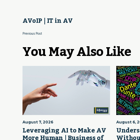
AVoIP | IT in AV
Previous Post
You May Also Like
August 7, 2026
August 6, 
Leveraging AI to Make AV
Unders
More Human | Business of
Withou