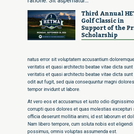
ratione. Sit aspernatur...
Third Annual H
Golf Classic in
Support of the P
Scholarship
natus error sit voluptatem accusantium doloremque
veritatis et quasi architecto beatae vitae dicta su
veritatis et quasi architecto beatae vitae dicta sun
odit aut fugit, sed quia consequuntur magni dolore
tempor invidunt ut labore.
At vero eos et accusamus et iusto odio dignissimo
corrupti quos dolores et quas molestias excepturi s
officia deserunt mollitia animi, id est laborum et d
Nam libero tempore, cum soluta nobis est eligendi
possimus, omnis voluptas assumenda est.